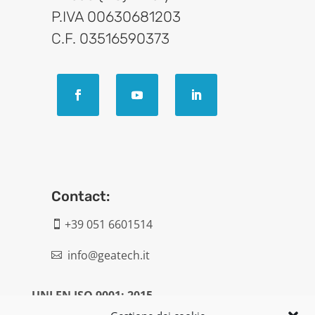
P.IVA 00630681203
C.F. 03516590373
Contact:
+39 051 6601514

info@geatech.it

UNI EN ISO 9001: 2015