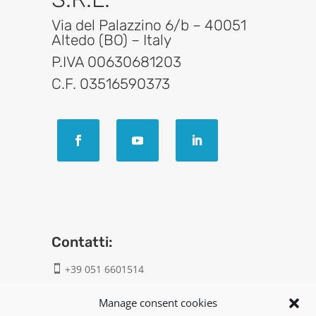
Via del Palazzino 6/b – 40051
Altedo (BO) – Italy
P.IVA 00630681203
C.F. 03516590373
Contatti:
+39 051 6601514

info@geatech.it

Manage consent cookies