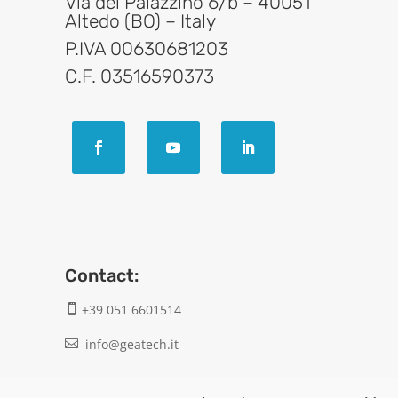
Via del Palazzino 6/b – 40051
Altedo (BO) – Italy
P.IVA 00630681203
C.F. 03516590373
Contact:
+39 051 6601514

info@geatech.it

UNI EN ISO 9001: 2015