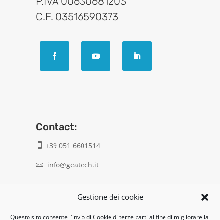
P.IVA 00630681203
C.F. 03516590373
Contact:
+39 051 6601514

info@geatech.it

UNI EN ISO 9001: 2015
Gestione dei cookie
Questo sito consente l'invio di Cookie di terze parti al fine di migliorare la
Legal: