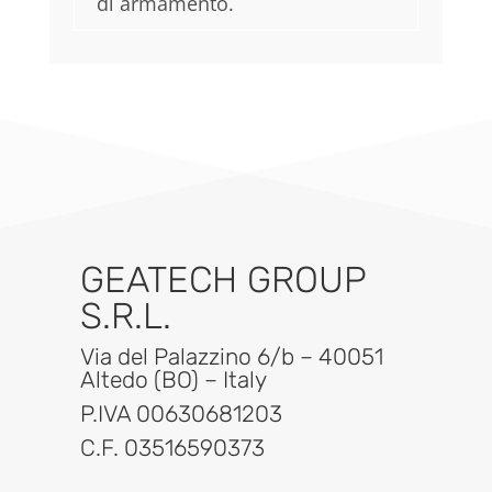
di armamento.
GEATECH GROUP
S.R.L.
Via del Palazzino 6/b – 40051
Altedo (BO) – Italy
P.IVA 00630681203
C.F. 03516590373