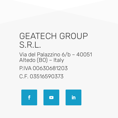
GEATECH GROUP
S.R.L.
Via del Palazzino 6/b – 40051
Altedo (BO) – Italy
P.IVA 00630681203
C.F. 03516590373