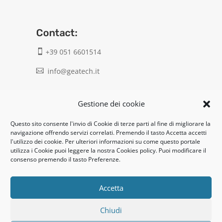
Contact:
+39 051 6601514

info@geatech.it

UNI EN ISO 9001: 2015
Gestione dei cookie
Questo sito consente l'invio di Cookie di terze parti al fine di migliorare la
Legal:
navigazione offrendo servizi correlati. Premendo il tasto Accetta accetti
l'utilizzo dei cookie. Per ulteriori informazioni su come questo portale
Privacy policy
utilizza i Cookie puoi leggere la nostra Cookies policy. Puoi modificare il
consenso premendo il tasto Preferenze.
Informativa clienti / fornitori
Cookie policy
Accetta
Chiudi
UNI EN ISO 14001: 2015