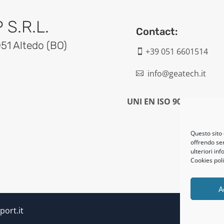
S.R.L.
Contact:
051 Altedo (BO)
+39 051 6601514

info@geatech.it

UNI EN ISO 9001: 2015
Questo sito 
offrendo ser
ulteriori in
Cookies poli
A
port.it