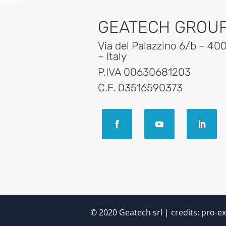
GEATECH GROUP 
Via del Palazzino 6/b – 40
– Italy
P.IVA 00630681203
C.F. 03516590373
© 2020 Geatech srl | credits:
pro-ex