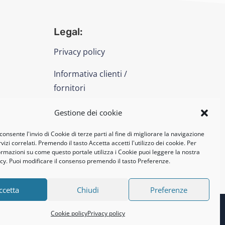
Legal:
Privacy policy
Informativa clienti /
fornitori
Cookie policy
Gestione dei cookie
consente l'invio di Cookie di terze parti al fine di migliorare la navigazione
UNI EN ISO 14001: 2015
vizi correlati. Premendo il tasto Accetta accetti l'utilizzo dei cookie. Per
formazioni su come questo portale utilizza i Cookie puoi leggere la nostra
cy. Puoi modificare il consenso premendo il tasto Preferenze.
ccetta
Chiudi
Preferenze
Cookie policy
Privacy policy