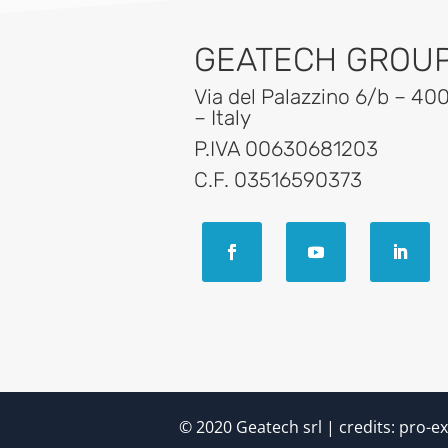
GEATECH GROUP 
Via del Palazzino 6/b – 40
– Italy
P.IVA 00630681203
C.F. 03516590373
© 2020 Geatech srl | credits:
pro-ex