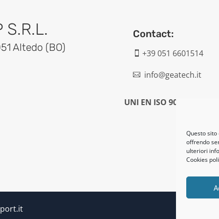
S.R.L.
Contact:
051 Altedo (BO)
+39 051 6601514

info@geatech.it

UNI EN ISO 9001: 2015
Questo sito 
offrendo ser
ulteriori in
Cookies poli
A
port.it