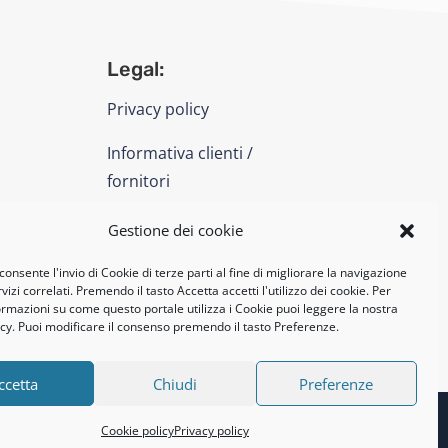
Legal:
Privacy policy
Informativa clienti /
fornitori
Cookie policy
Gestione dei cookie
consente l'invio di Cookie di terze parti al fine di migliorare la navigazione
UNI EN ISO 14001: 2015
vizi correlati. Premendo il tasto Accetta accetti l'utilizzo dei cookie. Per
formazioni su come questo portale utilizza i Cookie puoi leggere la nostra
cy. Puoi modificare il consenso premendo il tasto Preferenze.
ccetta
Chiudi
Preferenze
Cookie policy
Privacy policy