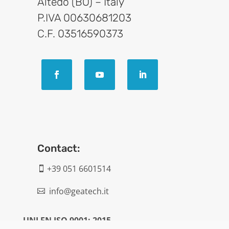
Altedo (BO) – Italy
P.IVA 00630681203
C.F. 03516590373
Contact:
+39 051 6601514

info@geatech.it

UNI EN ISO 9001: 2015