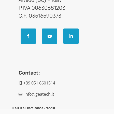
P.IVA 00630681203
C.F. 03516590373
Contact:
+39 051 6601514

info@geatech.it

UNI EN ISO 9001: 2015