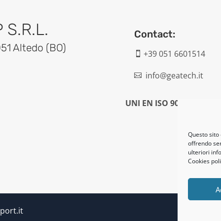
S.R.L.
Contact:
051 Altedo (BO)
+39 051 6601514

info@geatech.it

UNI EN ISO 9001: 2015
Questo sito 
offrendo ser
ulteriori in
Cookies poli
A
port.it