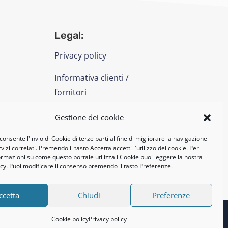
Legal:
Privacy policy
Informativa clienti /
fornitori
Cookie policy
Gestione dei cookie
consente l'invio di Cookie di terze parti al fine di migliorare la navigazione
UNI EN ISO 14001: 2015
vizi correlati. Premendo il tasto Accetta accetti l'utilizzo dei cookie. Per
formazioni su come questo portale utilizza i Cookie puoi leggere la nostra
cy. Puoi modificare il consenso premendo il tasto Preferenze.
ccetta
Chiudi
Preferenze
Cookie policy
Privacy policy