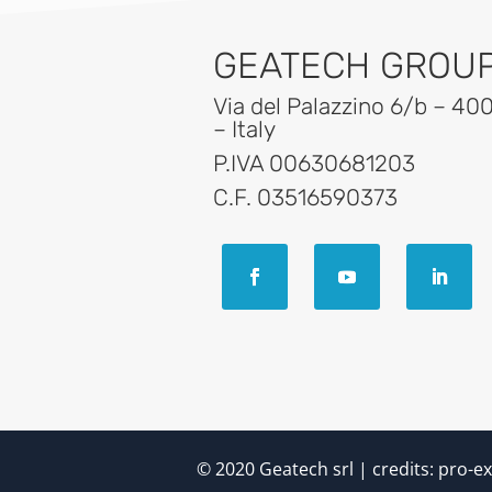
GEATECH GROUP 
Via del Palazzino 6/b – 40
– Italy
P.IVA 00630681203
C.F. 03516590373
© 2020 Geatech srl | credits:
pro-ex