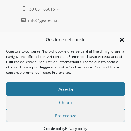
+39 051 6601514

info@geatech.it

UNI EN ISO 9001: 2015
Gestione dei cookie
Questo sito consente l'invio di Cookie di terze parti al fine di migliorare la
Legal:
navigazione offrendo servizi correlati. Premendo il tasto Accetta accetti
l'utilizzo dei cookie. Per ulteriori informazioni su come questo portale
Privacy policy
utilizza i Cookie puoi leggere la nostra Cookies policy. Puoi modificare il
consenso premendo il tasto Preferenze.
Informativa clienti / fornitori
Cookie policy
Accetta
Chiudi
UNI EN ISO 14001: 2015
Preferenze
© 2020 Geatech srl | credits:
pro-export.it
Cookie policy
Privacy policy