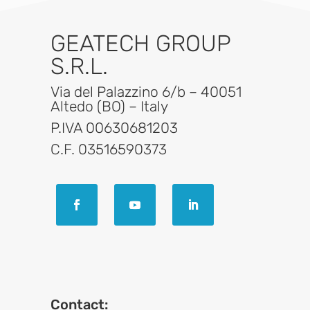
GEATECH GROUP
S.R.L.
Via del Palazzino 6/b – 40051
Altedo (BO) – Italy
P.IVA 00630681203
C.F. 03516590373
Contact: