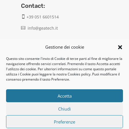
Contact:
+39 051 6601514

info@geatech.it

UNI EN ISO 9001: 2015
Gestione dei cookie
Questo sito consente l'invio di Cookie di terze parti al fine di migliorare la
Legal:
navigazione offrendo servizi correlati. Premendo il tasto Accetta accetti
l'utilizzo dei cookie. Per ulteriori informazioni su come questo portale
Privacy policy
utilizza i Cookie puoi leggere la nostra Cookies policy. Puoi modificare il
consenso premendo il tasto Preferenze.
Informativa clienti / fornitori
Cookie policy
Accetta
Chiudi
UNI EN ISO 14001: 2015
Preferenze