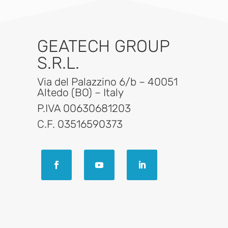
GEATECH GROUP
S.R.L.
Via del Palazzino 6/b – 40051
Altedo (BO) – Italy
P.IVA 00630681203
C.F. 03516590373