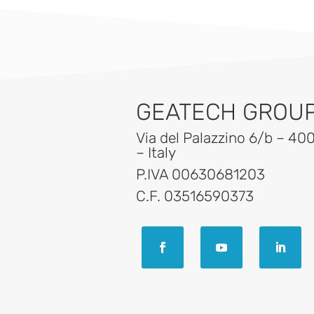
GEATECH GROUP 
Via del Palazzino 6/b – 40
– Italy
P.IVA 00630681203
C.F. 03516590373