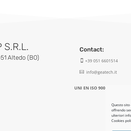
S.R.L.
Contact:
051 Altedo (BO)
+39 051 6601514

info@geatech.it

UNI EN ISO 9001: 2015
Questo sito 
offrendo ser
ulteriori in
Cookies poli