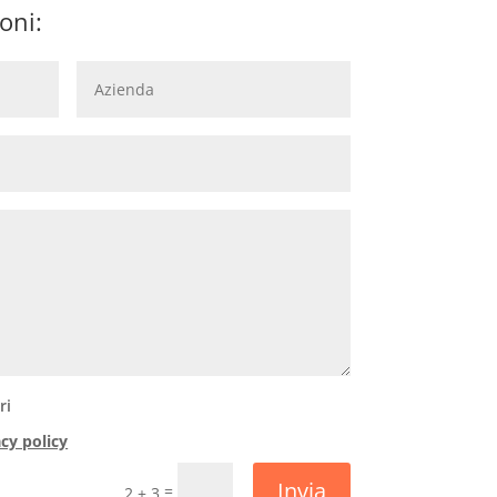
oni:
ri
acy policy
Invia
=
2 + 3