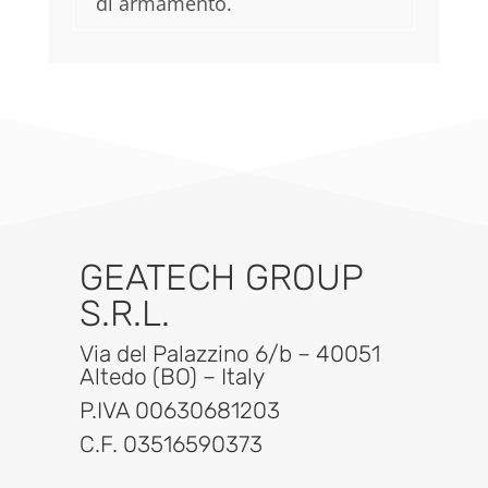
di armamento.
GEATECH GROUP
S.R.L.
Via del Palazzino 6/b – 40051
Altedo (BO) – Italy
P.IVA 00630681203
C.F. 03516590373