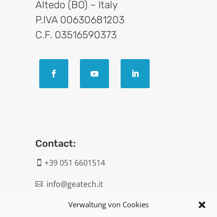
Altedo (BO) – Italy
P.IVA 00630681203
C.F. 03516590373
Contact:
+39 051 6601514

info@geatech.it

Verwaltung von Cookies
UNI EN ISO 9001: 2015