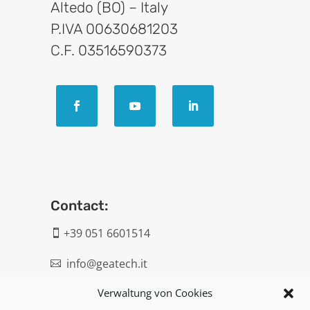
Altedo (BO) – Italy
P.IVA 00630681203
C.F. 03516590373
Contact:
+39 051 6601514

info@geatech.it

Verwaltung von Cookies
UNI EN ISO 9001: 2015