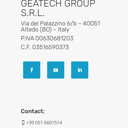
GEATECH GROUP
S.R.L.
Via del Palazzino 6/b – 40051
Altedo (BO) – Italy
P.IVA 00630681203
C.F. 03516590373
Contact:
+39 051 6601514
