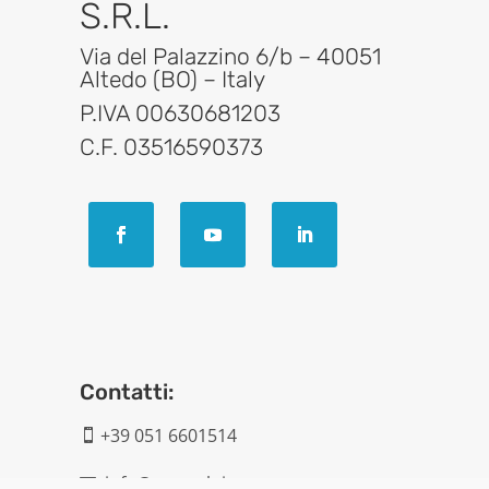
S.R.L.
Via del Palazzino 6/b – 40051
Altedo (BO) – Italy
P.IVA 00630681203
C.F. 03516590373
Contatti:
+39 051 6601514

info@geatech.it
