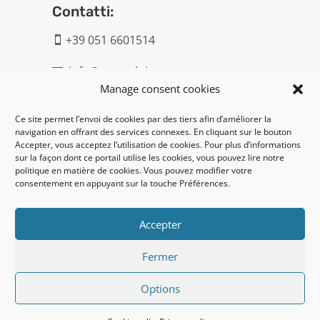
Contatti:
+39 051 6601514

info@geatech.it

Manage consent cookies
UNI EN ISO 9001: 2015
Ce site permet l’envoi de cookies par des tiers afin d’améliorer la
navigation en offrant des services connexes. En cliquant sur le bouton
Accepter, vous acceptez l’utilisation de cookies. Pour plus d’informations
Legal:
sur la façon dont ce portail utilise les cookies, vous pouvez lire notre
politique en matière de cookies. Vous pouvez modifier votre
Privacy policy
consentement en appuyant sur la touche Préférences.
Cookie policy
Accepter
UNI EN ISO 14001: 2015
Fermer
Options
© 2020 Geatech srl | credits:
pro-export.it