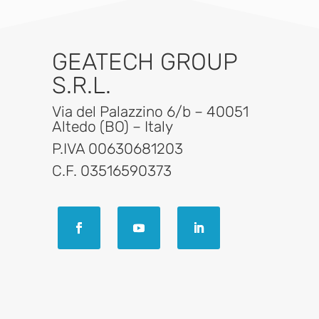
GEATECH GROUP
S.R.L.
Via del Palazzino 6/b – 40051
Altedo (BO) – Italy
P.IVA 00630681203
C.F. 03516590373