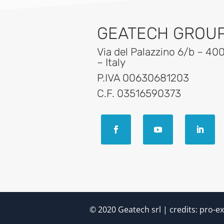
GEATECH GROUP 
Via del Palazzino 6/b – 40
– Italy
P.IVA 00630681203
C.F. 03516590373
© 2020 Geatech srl | credits:
pro-ex