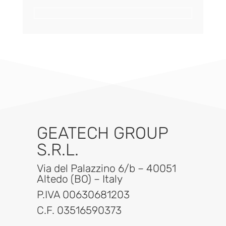
GEATECH GROUP
S.R.L.
Via del Palazzino 6/b – 40051
Altedo (BO) – Italy
P.IVA 00630681203
C.F. 03516590373