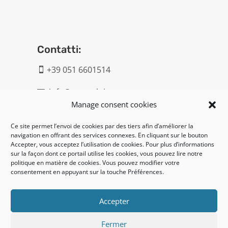
Contatti:
+39 051 6601514

info@geatech.it

Manage consent cookies
UNI EN ISO 9001: 2015
Ce site permet l’envoi de cookies par des tiers afin d’améliorer la
navigation en offrant des services connexes. En cliquant sur le bouton
Accepter, vous acceptez l’utilisation de cookies. Pour plus d’informations
Legal:
sur la façon dont ce portail utilise les cookies, vous pouvez lire notre
politique en matière de cookies. Vous pouvez modifier votre
Privacy policy
consentement en appuyant sur la touche Préférences.
Cookie policy
Accepter
UNI EN ISO 14001: 2015
Fermer