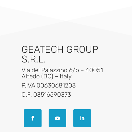
GEATECH GROUP
S.R.L.
Via del Palazzino 6/b – 40051
Altedo (BO) – Italy
P.IVA 00630681203
C.F. 03516590373