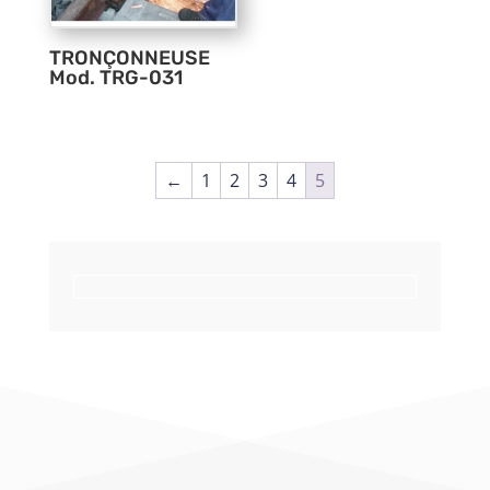
TRONÇONNEUSE
Mod. TRG-031
←
1
2
3
4
5