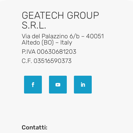
GEATECH GROUP
S.R.L.
Via del Palazzino 6/b – 40051
Altedo (BO) – Italy
P.IVA 00630681203
C.F. 03516590373
Contatti: