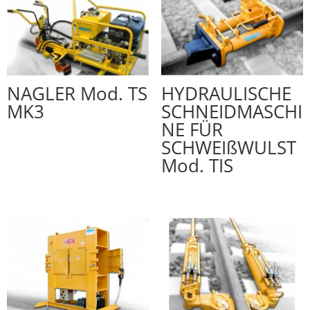
NAGLER Mod. TS
HYDRAULISCHE
MK3
SCHNEIDMASCHI
NE FÜR
SCHWEIßWULST
Mod. TIS