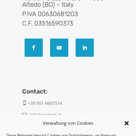
Altedo (BO) – Italy
P.IVA 00630681203
C.F. 03516590373
Contact:
+39 051 6601514

info@geatech.it

Verwaltung von Cookies
UNI EN ISO 9001: 2015
Diese Webseite benutzt Cookies von Drittanbietern, um Ihnen ein