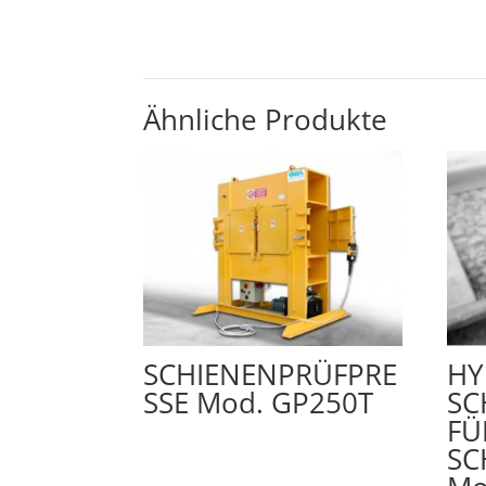
Ähnliche Produkte
SCHIENENPRÜFPRE
HY
SSE Mod. GP250T
SC
FÜ
SC