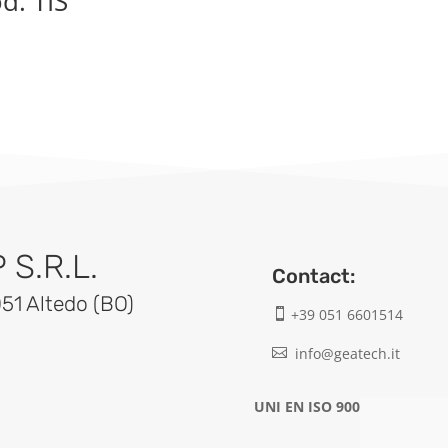
d. TIS
S.R.L.
Contact:
051 Altedo (BO)
+39 051 6601514

info@geatech.it

UNI EN ISO 9001: 2015