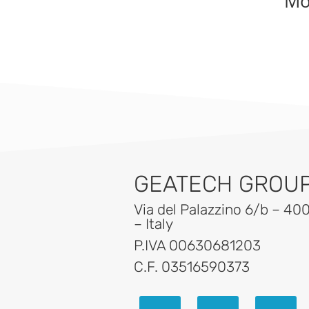
Mo
GEATECH GROUP 
Via del Palazzino 6/b – 40
– Italy
P.IVA 00630681203
C.F. 03516590373