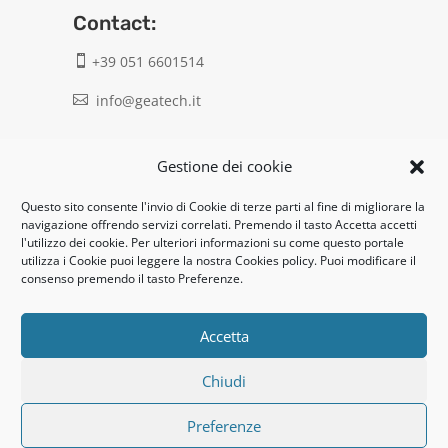
Contact:
+39 051 6601514

info@geatech.it

UNI EN ISO 9001: 2015
Gestione dei cookie
Questo sito consente l'invio di Cookie di terze parti al fine di migliorare la
Legal:
navigazione offrendo servizi correlati. Premendo il tasto Accetta accetti
l'utilizzo dei cookie. Per ulteriori informazioni su come questo portale
Privacy policy
utilizza i Cookie puoi leggere la nostra Cookies policy. Puoi modificare il
consenso premendo il tasto Preferenze.
Informativa clienti / fornitori
Cookie policy
Accetta
Chiudi
UNI EN ISO 14001: 2015
Preferenze