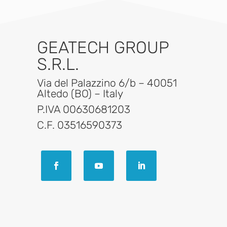
GEATECH GROUP
S.R.L.
Via del Palazzino 6/b – 40051
Altedo (BO) – Italy
P.IVA 00630681203
C.F. 03516590373