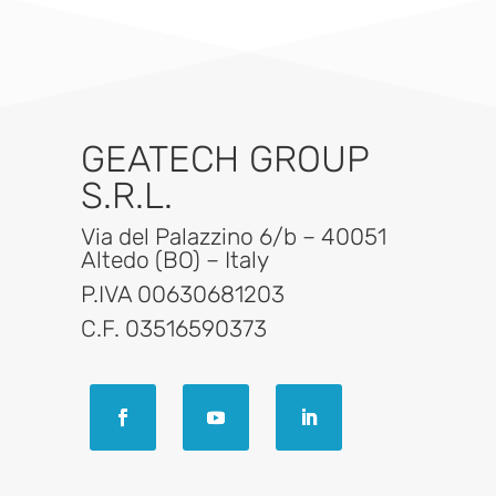
GEATECH GROUP
S.R.L.
Via del Palazzino 6/b – 40051
Altedo (BO) – Italy
P.IVA 00630681203
C.F. 03516590373