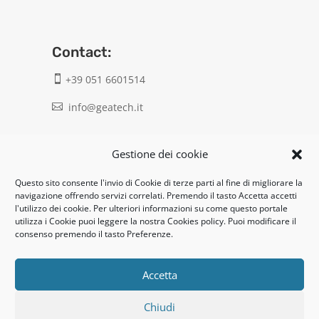
Contact:
+39 051 6601514

info@geatech.it

UNI EN ISO 9001: 2015
Gestione dei cookie
Questo sito consente l'invio di Cookie di terze parti al fine di migliorare la
Legal:
navigazione offrendo servizi correlati. Premendo il tasto Accetta accetti
l'utilizzo dei cookie. Per ulteriori informazioni su come questo portale
Privacy policy
utilizza i Cookie puoi leggere la nostra Cookies policy. Puoi modificare il
consenso premendo il tasto Preferenze.
Informativa clienti / fornitori
Cookie policy
Accetta
Chiudi
UNI EN ISO 14001: 2015