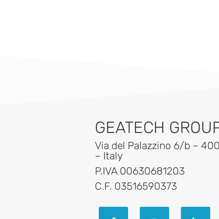
GEATECH GROUP 
Via del Palazzino 6/b – 40
– Italy
P.IVA 00630681203
C.F. 03516590373