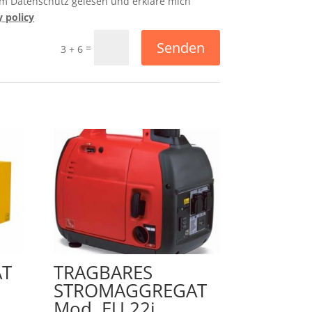
um Datenschutz gelesen und erkläre mich
y policy
Senden
=
3 + 6
T
TRAGBARES
STROMAGGREGAT
Mod. EU 22i