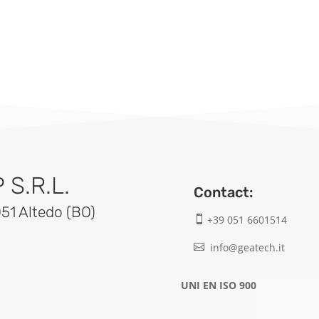
S.R.L.
Contact:
051 Altedo (BO)
+39 051 6601514

info@geatech.it

UNI EN ISO 9001: 2015