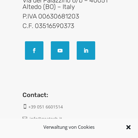
Via del Palazzino 6/b – 40051
Altedo (BO) – Italy
P.IVA 00630681203
C.F. 03516590373
Contact:
+39 051 6601514

info@geatech.it

Verwaltung von Cookies
UNI EN ISO 9001: 2015