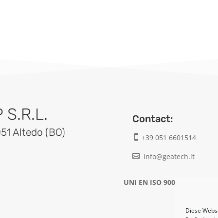
S.R.L.
Contact:
051 Altedo (BO)
+39 051 6601514

info@geatech.it

UNI EN ISO 9001: 2015
Diese Webse