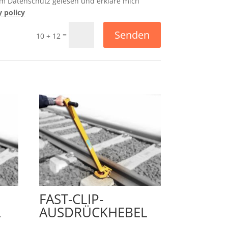
um Datenschutz gelesen und erkläre mich
y policy
Senden
=
10 + 12
FAST-CLIP-
L
AUSDRÜCKHEBEL