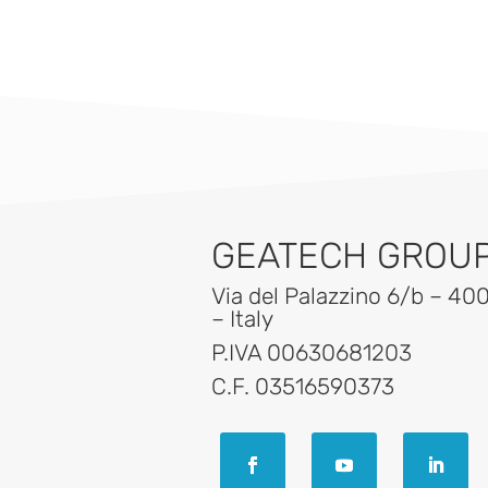
GEATECH GROUP 
Via del Palazzino 6/b – 40
– Italy
P.IVA 00630681203
C.F. 03516590373