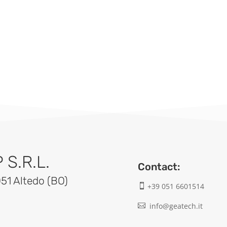
S.R.L.
Contact:
051 Altedo (BO)
+39 051 6601514

info@geatech.it
