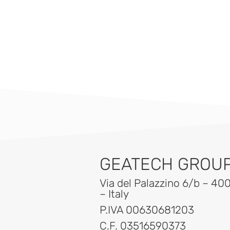
GEATECH GROUP 
Via del Palazzino 6/b – 40
– Italy
P.IVA 00630681203
C.F. 03516590373