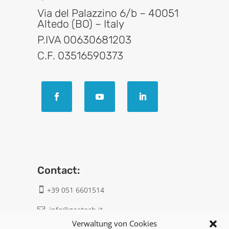
Via del Palazzino 6/b – 40051
Altedo (BO) – Italy
P.IVA 00630681203
C.F. 03516590373
Contact:
+39 051 6601514

info@geatech.it

Verwaltung von Cookies