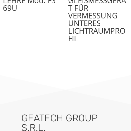
LEHRE Mod. FS
GLEISMESSGERÄ
69U
T FÜR
VERMESSUNG
UNTERES
LICHTRAUMPRO
FIL
GEATECH GROUP
S.R.L.