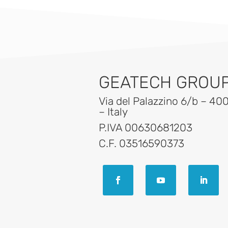
GEATECH GROUP 
Via del Palazzino 6/b – 40
– Italy
P.IVA 00630681203
C.F. 03516590373