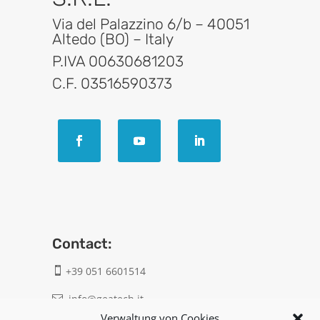
Via del Palazzino 6/b – 40051
Altedo (BO) – Italy
P.IVA 00630681203
C.F. 03516590373
Contact:
+39 051 6601514

info@geatech.it

Verwaltung von Cookies