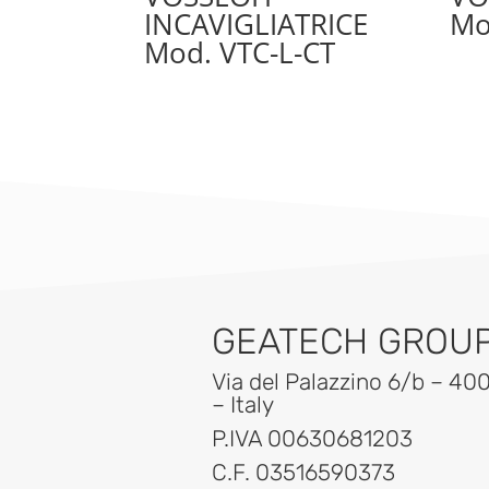
INCAVIGLIATRICE
Mo
Mod. VTC-L-CT
GEATECH GROUP 
Via del Palazzino 6/b – 40
– Italy
P.IVA 00630681203
C.F. 03516590373