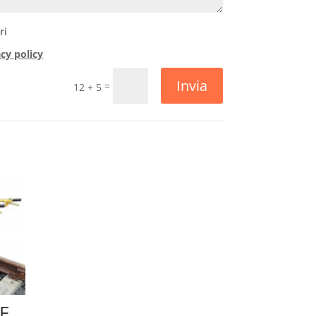
ri
acy policy
Invia
=
12 + 5
E