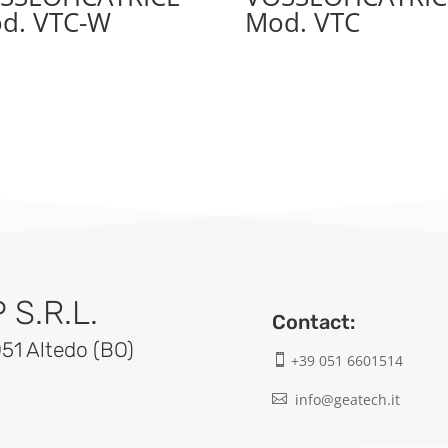
d. VTC-W
Mod. VTC
S.R.L.
Contact:
051 Altedo (BO)
+39 051 6601514

info@geatech.it
