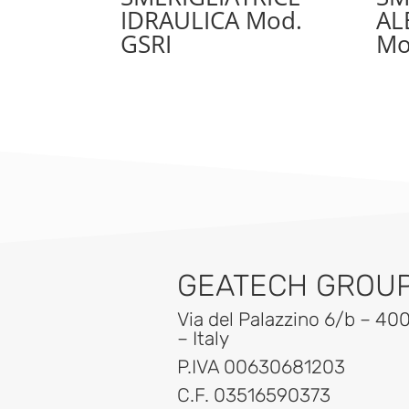
IDRAULICA Mod.
AL
GSRI
Mo
GEATECH GROUP 
Via del Palazzino 6/b – 40
– Italy
P.IVA 00630681203
C.F. 03516590373