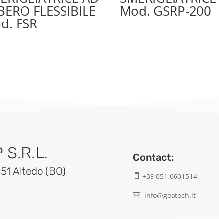
BERO FLESSIBILE
Mod. GSRP-200
d. FSR
S.R.L.
Contact:
051 Altedo (BO)
+39 051 6601514

info@geatech.it
