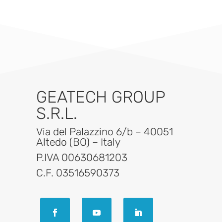
GEATECH GROUP
S.R.L.
Via del Palazzino 6/b – 40051
Altedo (BO) – Italy
P.IVA 00630681203
C.F. 03516590373