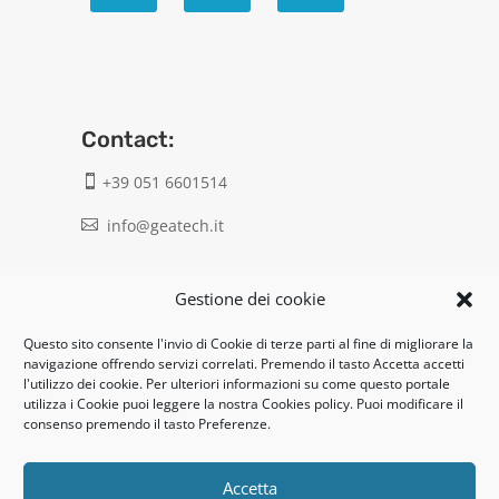
Contact:
+39 051 6601514

info@geatech.it

UNI EN ISO 9001: 2015
Gestione dei cookie
Questo sito consente l'invio di Cookie di terze parti al fine di migliorare la
Legal:
navigazione offrendo servizi correlati. Premendo il tasto Accetta accetti
l'utilizzo dei cookie. Per ulteriori informazioni su come questo portale
Privacy policy
utilizza i Cookie puoi leggere la nostra Cookies policy. Puoi modificare il
consenso premendo il tasto Preferenze.
Informativa clienti / fornitori
Cookie policy
Accetta