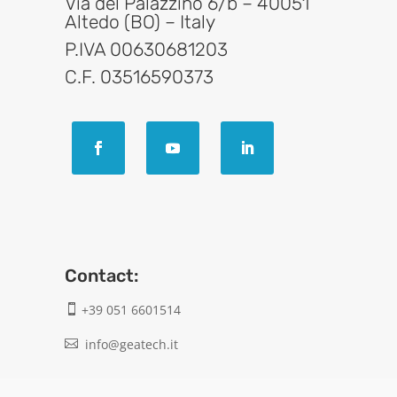
Via del Palazzino 6/b – 40051
Altedo (BO) – Italy
P.IVA 00630681203
C.F. 03516590373
Contact:
+39 051 6601514

info@geatech.it

UNI EN ISO 9001: 2015