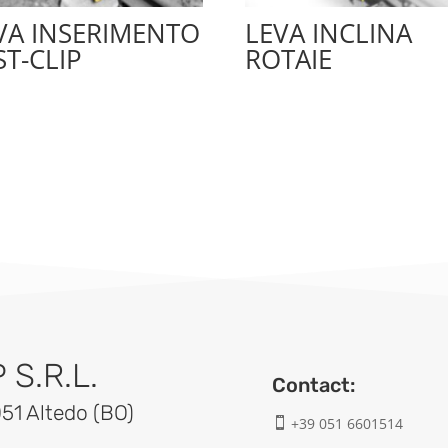
VA INSERIMENTO
LEVA INCLINA
ST-CLIP
ROTAIE
S.R.L.
Contact:
051 Altedo (BO)
+39 051 6601514
