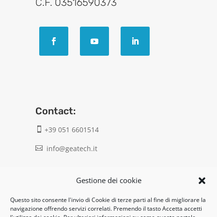
C.F. 03516590373
Contact:
+39 051 6601514

info@geatech.it

UNI EN ISO 9001: 2015
Gestione dei cookie
Questo sito consente l'invio di Cookie di terze parti al fine di migliorare la
Legal:
navigazione offrendo servizi correlati. Premendo il tasto Accetta accetti