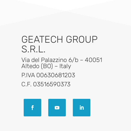
GEATECH GROUP
S.R.L.
Via del Palazzino 6/b – 40051
Altedo (BO) – Italy
P.IVA 00630681203
C.F. 03516590373