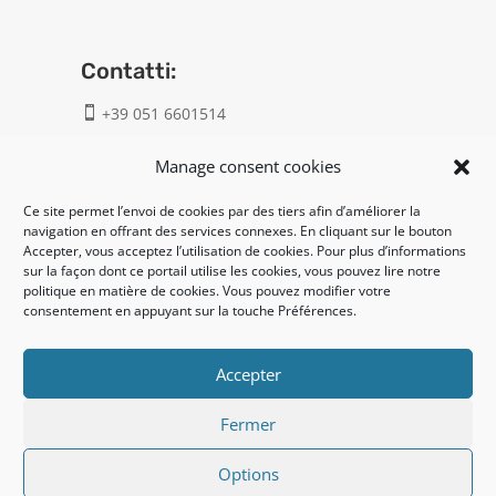
Contatti:
+39 051 6601514

info@geatech.it

Manage consent cookies
Ce site permet l’envoi de cookies par des tiers afin d’améliorer la
UNI EN ISO 9001: 2015
navigation en offrant des services connexes. En cliquant sur le bouton
Accepter, vous acceptez l’utilisation de cookies. Pour plus d’informations
sur la façon dont ce portail utilise les cookies, vous pouvez lire notre
Legal:
politique en matière de cookies. Vous pouvez modifier votre
consentement en appuyant sur la touche Préférences.
Privacy policy
Cookie policy
Accepter
Fermer
UNI EN ISO 14001: 2015
Options