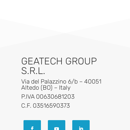
GEATECH GROUP
S.R.L.
Via del Palazzino 6/b – 40051
Altedo (BO) – Italy
P.IVA 00630681203
C.F. 03516590373