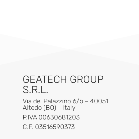
GEATECH GROUP
S.R.L.
Via del Palazzino 6/b – 40051
Altedo (BO) – Italy
P.IVA 00630681203
C.F. 03516590373