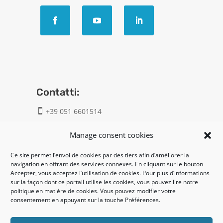
Contatti:
+39 051 6601514

info@geatech.it

Manage consent cookies
Ce site permet l’envoi de cookies par des tiers afin d’améliorer la
UNI EN ISO 9001: 2015
navigation en offrant des services connexes. En cliquant sur le bouton
Accepter, vous acceptez l’utilisation de cookies. Pour plus d’informations
sur la façon dont ce portail utilise les cookies, vous pouvez lire notre
Legal:
politique en matière de cookies. Vous pouvez modifier votre
consentement en appuyant sur la touche Préférences.
Privacy policy