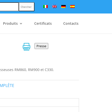
Chercher
Produits
Certificats
Contacts

Presse
isseuses RM860, RM900 et C330.
OMPLÈTE