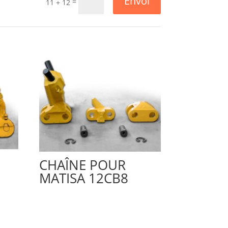
Envoi
=
11 + 12
CHAÎNE POUR
MATISA 12CB8