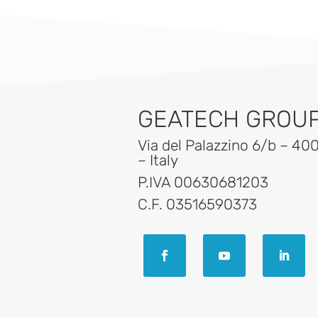
GEATECH GROUP 
Via del Palazzino 6/b – 40
– Italy
P.IVA 00630681203
C.F. 03516590373