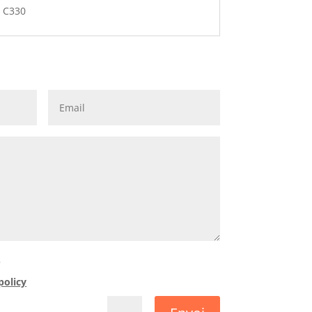
 C330
s
policy