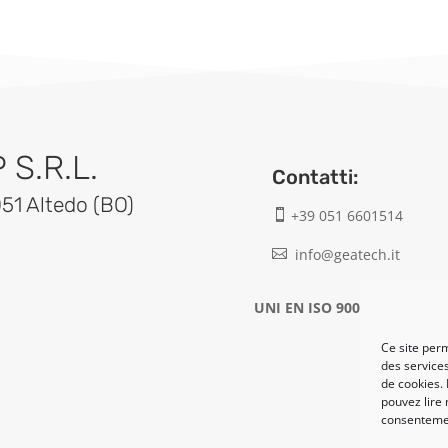
S.R.L.
Contatti:
051 Altedo (BO)
+39 051 6601514

info@geatech.it

UNI EN ISO 9001: 2015
Ce site perm
des services
de cookies. 
pouvez lire 
consentemen