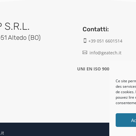
S.R.L.
Contatti:
051 Altedo (BO)
+39 051 6601514

info@geatech.it

UNI EN ISO 9001: 2015
Ce site perm
des services
de cookies. 
pouvez lire 
consentemen
Ac
.it