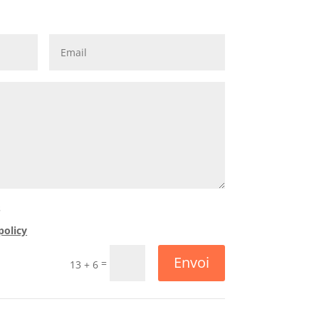
s
policy
Envoi
=
13 + 6