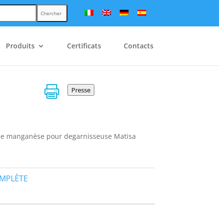
Chercher
Produits
Certificats
Contacts

Presse
 de manganèse pour degarnisseuse Matisa
OMPLÈTE