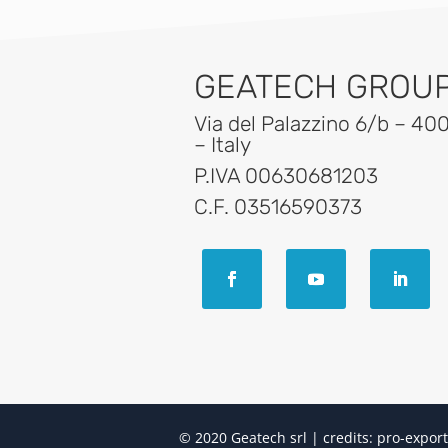
GEATECH GROUP 
Via del Palazzino 6/b – 40
– Italy
P.IVA 00630681203
C.F. 03516590373
© 2020 Geatech srl | credits:
pro-export