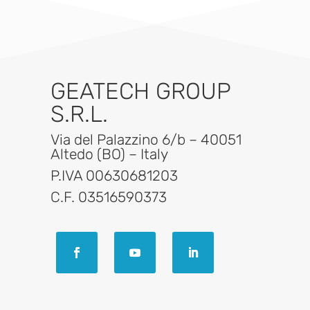
GEATECH GROUP
S.R.L.
Via del Palazzino 6/b – 40051
Altedo (BO) – Italy
P.IVA 00630681203
C.F. 03516590373