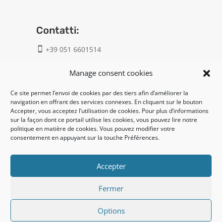
Contatti:
+39 051 6601514

info@geatech.it

Manage consent cookies
Ce site permet l’envoi de cookies par des tiers afin d’améliorer la
UNI EN ISO 9001: 2015
navigation en offrant des services connexes. En cliquant sur le bouton
Accepter, vous acceptez l’utilisation de cookies. Pour plus d’informations
sur la façon dont ce portail utilise les cookies, vous pouvez lire notre
Legal:
politique en matière de cookies. Vous pouvez modifier votre
consentement en appuyant sur la touche Préférences.
Privacy policy
Cookie policy
Accepter
Fermer
UNI EN ISO 14001: 2015
Options