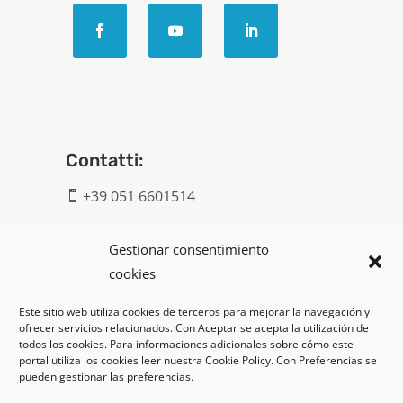
Contatti:
+39 051 6601514

info@geatech.it

Gestionar consentimiento
cookies
UNI EN ISO 9001: 2015
Este sitio web utiliza cookies de terceros para mejorar la navegación y
ofrecer servicios relacionados. Con Aceptar se acepta la utilización de
Legal:
todos los cookies. Para informaciones adicionales sobre cómo este
portal utiliza los cookies leer nuestra Cookie Policy. Con Preferencias se
Privacy policy
pueden gestionar las preferencias.