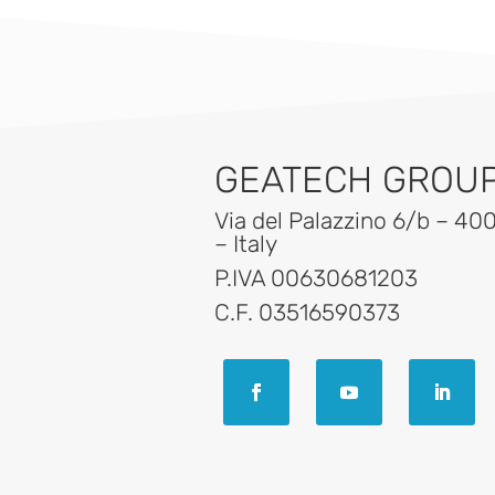
GEATECH GROUP 
Via del Palazzino 6/b – 40
– Italy
P.IVA 00630681203
C.F. 03516590373