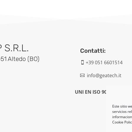
S.R.L.
Contatti:
051 Altedo (BO)
+39 051 6601514

info@geatech.it

UNI EN ISO 9001: 2015
Este sitio w
servicios re
informacione
Cookie Poli