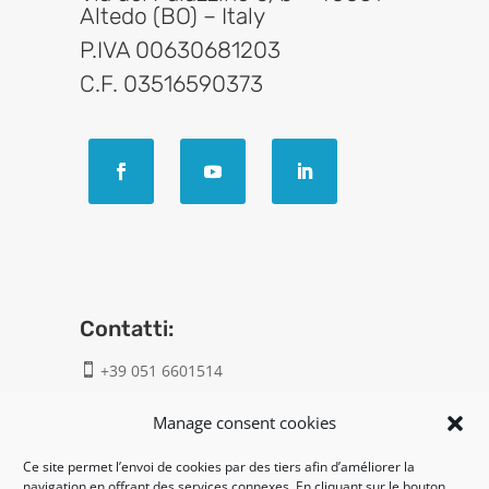
Altedo (BO) – Italy
P.IVA 00630681203
C.F. 03516590373
Contatti:
+39 051 6601514

info@geatech.it

Manage consent cookies
Ce site permet l’envoi de cookies par des tiers afin d’améliorer la
UNI EN ISO 9001: 2015
navigation en offrant des services connexes. En cliquant sur le bouton